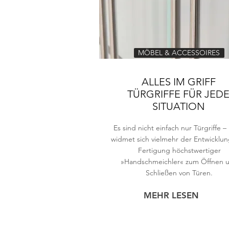
MÖBEL & ACCESSOIRES
ALLES IM GRIFF​
TÜRGRIFFE FÜR JED
SITUATION
Es sind nicht einfach nur Türgriffe
widmet sich vielmehr der Entwicklu
Fertigung höchstwertiger
»Handschmeichler« zum Öffnen 
Schließen von Türen.
MEHR LESEN