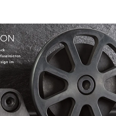
ION
ack
 faszinieren
esign im