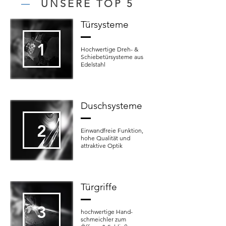
UNSERE TOP 5
Türsysteme
1
Hochwertige Dreh- &
Schiebetürsysteme aus
Edelstahl
Duschsysteme
2
Einwandfreie Funktion,
hohe Qualität und
attraktive Optik
Türgriffe
3
hochwertige Hand-
schmeichler zum