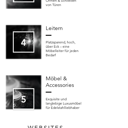
Öffnen & Schließen
von Türen
Leitern
4
Platzsparend, hoch,
über Eck – eine
Möbelleiter für jeden
Bedarf
Möbel &
Accessories
5
Exquisite und
langlebige Luxusmöbel
für Edelstahlliebhaber