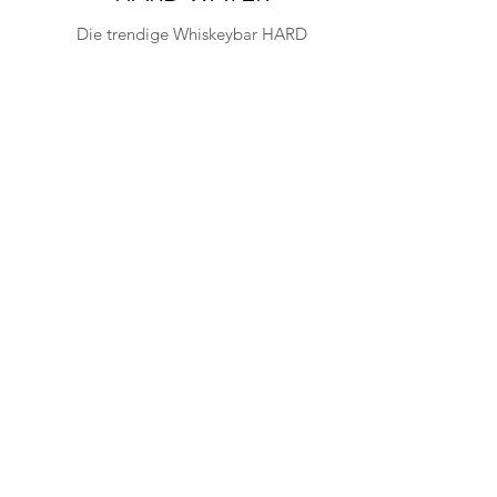
Die trendige Whiskeybar HARD
WATER in San Francisco ist
modern und aufregend! Um den
guten Tropfen vom Regal zu
holen ist eine stabile Leiter
genau das richtige!
MEHR LESEN
Am Steinbusch 7
48351 Everswinkel
Deutschland
Fon:
+49 25 82-99 60-0
Fax: +49 25 82-99 60-128