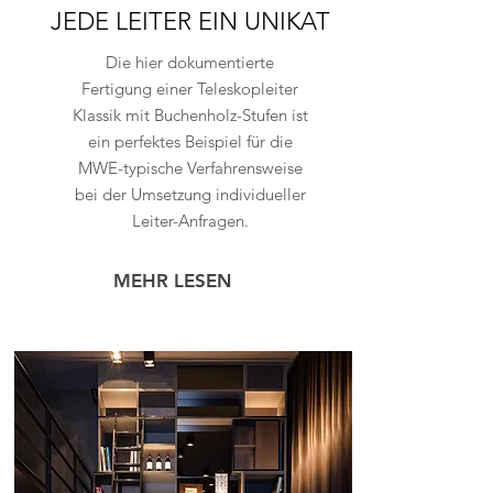
JEDE LEITER EIN UNIKAT
Die hier dokumentierte
Fertigung einer Teleskopleiter
Klassik mit Buchenholz-Stufen ist
ein perfektes Beispiel für die
MWE-typische Verfahrensweise
bei der Umsetzung individueller
Leiter-Anfragen.
MEHR LESEN