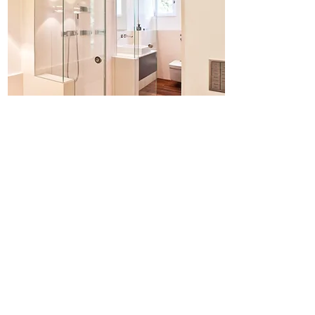
FUNKTION & DESIGN
BADEZIMMER
MIT CHARME
In diesem edlen und schlicht
eingerichteten Badezimmer
werden Baden und Duschen zum