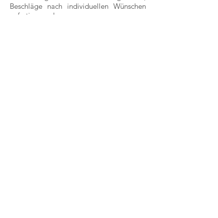
Beschläge nach individuellen Wünschen
anfertigen zu lassen.
ZUR SEITE
Duschsysteme
ZUR SEITE
ZURÜCK ZUR STARTSEITE
Am Steinbusch 7
48351 Everswinkel
Deutschland
Fon:
+49 25 82-99 60-0
Fax: +49 25 82-99 60-128