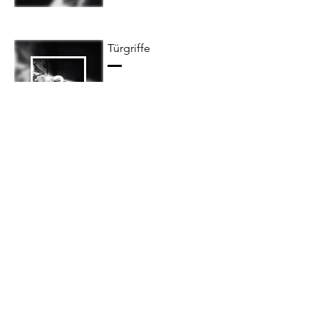
Türgriffe
3
hochwertige Hand-
schmeichler zum Öffnen
& Schließen von Türen
Leitern
4
Platzsparend, hoch,
über Eck – eine
Möbelleiter für jeden
Bedarf
Möbel & Accessories