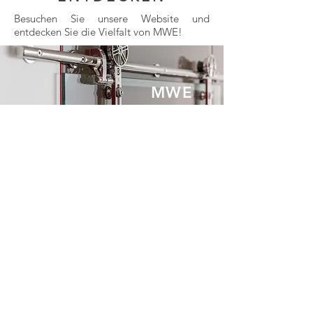
Besuchen Sie unsere Website und
entdecken Sie die Vielfalt von MWE!
MWE
ZUR SEITE
ZURÜCK ZUR STARTSEITE
Am Steinbusch 7
48351 Everswinkel
Deutschland
Fon:
+49 25 82-99 60-0
Fax: +49 25 82-99 60-128
Mail:
info@mwe.de