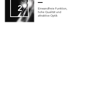
2
Einwandfreie Funktion,
hohe Qualität und
attraktive Optik
Türgriffe
3
hochwertige Hand-
schmeichler zum Öffnen
& Schließen von Türen
Leitern
4
Platzsparend, hoch, über
Eck – eine Möbelleiter
für jeden Bedarf