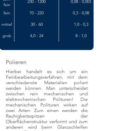
230 - 1200
0,08 - 0,003
fein
fein
70 - 220
0,3 - 0,08
mittel
30 - 60
1,0 - 0,3
grob
4,0 - 24
8 - 1,0
Polieren
Hierbei handelt es sich um ein
Feinbearbeitungsverfahren, mit dem
verschiedenste Materialien poliert
werden können. Man unterscheidet
zwischen rein mechanischen und
elektrochemischen Polituren! Die
mechanischen Polituren wirken auf
zwei Arten: Zum einen werden die
Rauhigkeitsspitzen der
Oberflächenstruktur verformt und zum
anderen wird beim Glanzschleifen